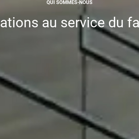
QUI SOMMES-NOUS
ations au service du 