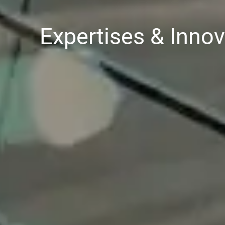
Expertises & Innov