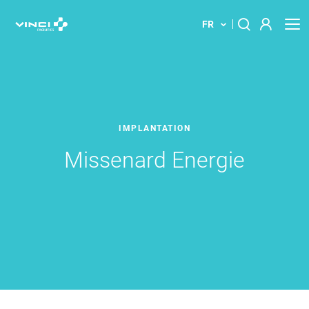
FR
À propos
Rechercher :
Nos Solutions
IMPLANTATION
Votre bâtiment
Missenard Energie
Actualités
Implantations
Contact
Innovations