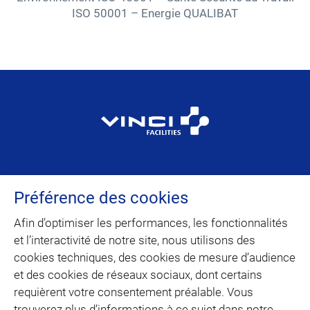
ISO 50001 – Energie QUALIBAT
VINCI Facilities est la marque dédiée au
Préférence des cookies
facility management et à la maintenance
multitechnique du domaine d’activité
Afin d’optimiser les performances, les fonctionnalités
Building Solutions de VINCI Energies.
et l’interactivité de notre site, nous utilisons des
cookies techniques, des cookies de mesure d’audience
et des cookies de réseaux sociaux, dont certains
CONTACT
requièrent votre consentement préalable. Vous
trouverez plus d’informations à ce sujet dans notre