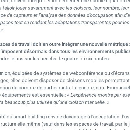
 eux, doivent intégrer et implémenter une subtile équation e
va falloir jouer savamment avec les cloisons, leur nombre, leur
ce de capteurs et l’analyse des données d’occupation afin d’a
ces tout en rendant les adaptations transparentes pour les
e.
es de travail doit en outre intégrer une nouvelle métrique :
s’imposent désormais dans tous les environnements public
dre le pas sur les benchs de quatre ou six postes.
éunion, équipées de systèmes de webconférence ou d’écrans 
sages, elles doivent disposer de cloisons mobiles permettant
onction du nombre de participants. Là encore, note Emmanue
des équipements est essentielle :
« L’expérience montre par ex
a beaucoup plus utilisée qu’une cloison manuelle. »
rité du smart building renvoie davantage à l’acceptation d’u
ructure elle-même (sauf dans les espaces de travail, par le j