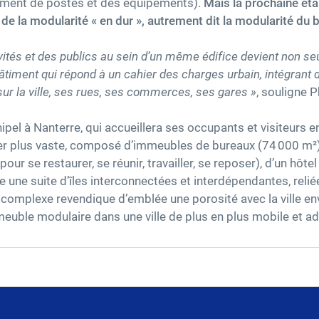
ement de postes et des équipements).
Mais la prochaine éta
e de la modularité « en dur », autrement dit la modularité du b
vités et des publics au sein d’un même édifice devient non s
âtiment qui répond à un cahier des charges urbain, intégrant
r la ville, ses rues, ses commerces, ses gares »
, souligne 
chipel à Nanterre, qui accueillera ses occupants et visiteurs e
r plus vaste, composé d’immeubles de bureaux (74 000 m²),
 pour se restaurer, se réunir, travailler, se reposer), d’un hô
ne suite d’îles interconnectées et interdépendantes, relié
e complexe revendique d’emblée une porosité avec la ville en
euble modulaire dans une ville de plus en plus mobile et ad