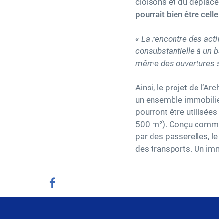
cloisons et du déplac
pourrait bien être cell
« La rencontre des acti
consubstantielle à un b
même des ouvertures su
Ainsi, le projet de l’Ar
un ensemble immobilie
pourront être utilisées
500 m²). Conçu comme u
par des passerelles, l
des transports. Un imm
facebook