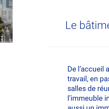
Innovations
Le bâtim
De l’accueil 
travail, en p
salles de réu
l’immeuble in
aussi un im