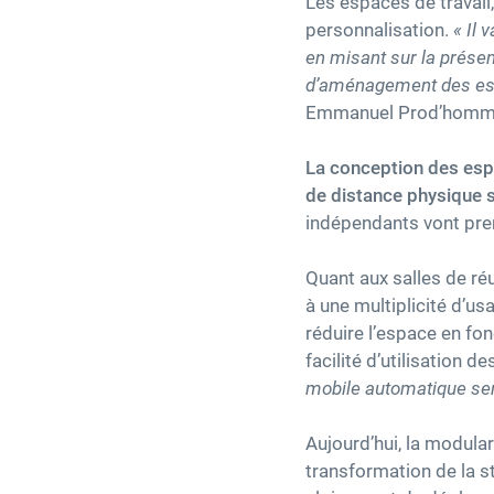
Les espaces de travail,
personnalisation.
« Il 
en misant sur la présen
d’aménagement des espa
Emmanuel Prod’homm
La conception des espac
de distance physique 
indépendants vont pren
Quant aux salles de r
à une multiplicité d’u
réduire l’espace en f
facilité d’utilisation 
mobile automatique ser
Aujourd’hui, la modula
transformation de la st