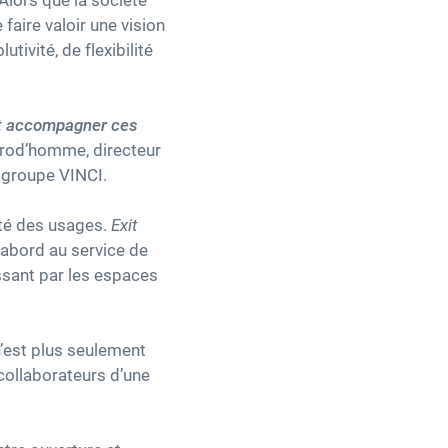
Alors que la société
faire valoir une vision
tivité, de flexibilité
oit accompagner ces
Prod’homme, directeur
u groupe VINCI.
ité des usages.
Exit
d’abord au service de
assant par les espaces
n’est plus seulement
collaborateurs d’une