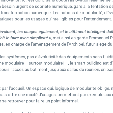
innovation, ici, est donc sans doute l’innovation elle-même. 
 besoin urgent de sobriété numérique, gare à la tentation de 
 transformation numérique. Les notions de modularité, d’évolu
atiques pour les usages qu’intelligibles pour l’entendement.
évoluent, les usages également, et le bâtiment intelligent d
it le faire avec simplicité »
, met ainsi en garde Emmanuel 
es, en charge de l’aménagement de l’Archipel, futur siège d
 des systèmes, pas d’évolutivité des équipements sans fluid
ême modulaire – surtout modulaire ! –, le smart building est 
 depuis l’accès au bâtiment jusqu’aux salles de réunion, en p
par l’accueil. Un espace qui, logique de modularité oblige, 
 mais offre une mixité d’usages, permettant par exemple aux 
se retrouver pour faire un point informel.