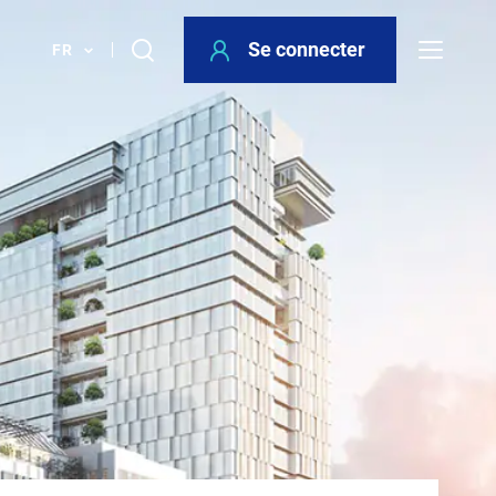
Se connecter
FR
Votre bâtiment
Lieux de travail
Lieux de vie
Lieux de loisirs / achat
Contact