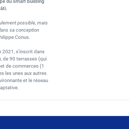
pe du smart building
âti.
eulement possible, mais
 dans sa conception
Philippe Conus.
n 2021, s’inscrit dans
 de 90 terrasses (qui
tel et de commerces (1
es les unes aux autres
vironnante et le réseau
aptative.