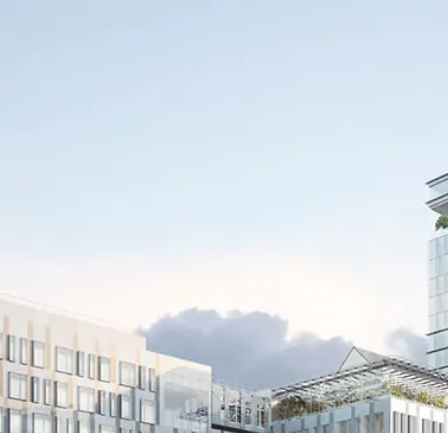
Nos Solutions
Garantie technique & cycle de vie du bâtiment
Hospitality & attractivité des espaces
Performance environnementale & engagement bas
carbone
Dispositif Éco-énergie tertiaire
Implantations