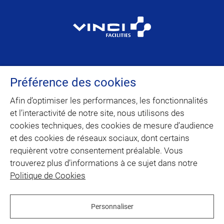
VINCI Facilities est la marque dédiée au
Préférence des cookies
facility management et à la maintenance
multitechnique du domaine d’activité
Afin d’optimiser les performances, les fonctionnalités
Building Solutions de VINCI Energies.
et l’interactivité de notre site, nous utilisons des
cookies techniques, des cookies de mesure d’audience
et des cookies de réseaux sociaux, dont certains
CONTACT
requièrent votre consentement préalable. Vous
trouverez plus d’informations à ce sujet dans notre
PLAN DU SITE
Politique de Cookies
twitter
linkedin
youtube
facebook
Personnaliser