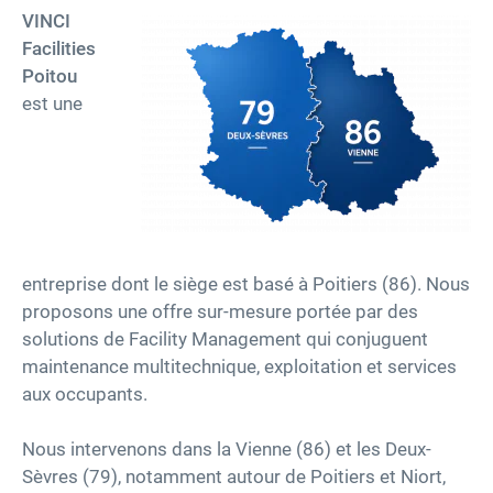
VINCI
Fac
ilities
Carrières
Poitou
est une
Accessibilité
twitter
linkedin
youtube
facebook
entreprise dont le siège est basé à Poitiers (86). Nous
proposons une offre sur-mesure portée par des
solutions de Facility Management qui conjuguent
maintenance multitechnique, exploitation et services
aux occupants.
Nous intervenons dans la Vienne (86) et les Deux-
Sèvres (79), notamment autour de Poitiers et Niort,