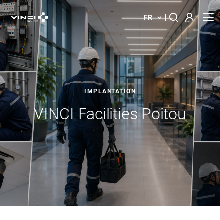
FR
À propos
Rechercher :
Nos Solutions
IMPLANTATION
Votre bâtiment
VINCI Facilities Poitou
Actualités
Implantations
Contact
Innovations