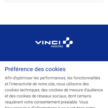
VINCI Facilities est la marque dédiée au
Préférence des cookies
facility management et à la maintenance
multitechnique du domaine d’activité
Afin d’optimiser les performances, les fonctionnalités
Building Solutions de VINCI Energies.
et l’interactivité de notre site, nous utilisons des
cookies techniques, des cookies de mesure d’audience
et des cookies de réseaux sociaux, dont certains
CONTACT
requièrent votre consentement préalable. Vous