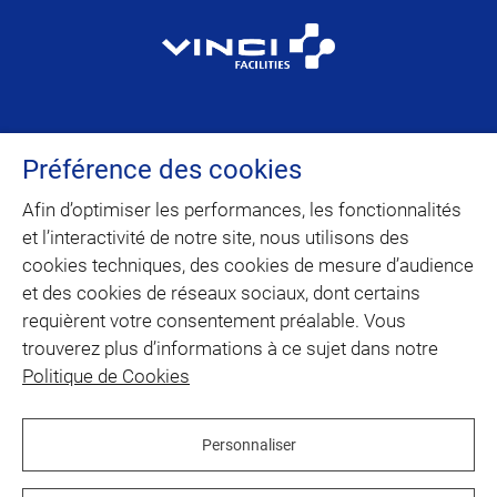
VINCI Facilities est la marque dédiée au
Préférence des cookies
facility management et à la maintenance
multitechnique du domaine d’activité
Afin d’optimiser les performances, les fonctionnalités
Building Solutions de VINCI Energies.
et l’interactivité de notre site, nous utilisons des
cookies techniques, des cookies de mesure d’audience
et des cookies de réseaux sociaux, dont certains
CONTACT
requièrent votre consentement préalable. Vous
trouverez plus d’informations à ce sujet dans notre
PLAN DU SITE
Politique de Cookies
twitter
linkedin
youtube
facebook
Personnaliser