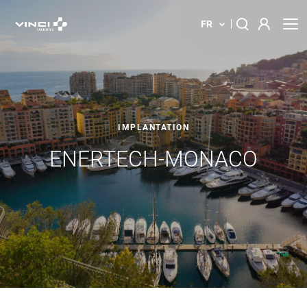
FR
À propos
Rechercher :
Nos Solutions
IMPLANTATION
Votre bâtiment
ENERTECH-MONACO
Actualités
Implantations
Contact
Innovations