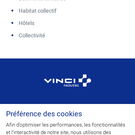
Habitat collectif
Hôtels
Collectivité
VINCI Facilities est la marque dédiée au
Préférence des cookies
facility management et à la maintenance
multitechnique du domaine d’activité
Afin d’optimiser les performances, les fonctionnalités
Building Solutions de VINCI Energies.
et l’interactivité de notre site, nous utilisons des