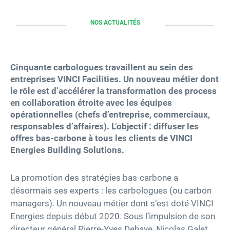
NOS ACTUALITÉS
Carrières
Accessibilité
Cinquante carbologues travaillent au sein des
entreprises VINCI Facilities. Un nouveau métier dont
twitter
linkedin
youtube
facebook
le rôle est d’accélérer la transformation des process
en collaboration étroite avec les équipes
opérationnelles (chefs d’entreprise, commerciaux,
responsables d’affaires). L’objectif : diffuser les
offres bas-carbone à tous les clients de VINCI
Energies Building Solutions.
La promotion des stratégies bas-carbone a
désormais ses experts : les carbologues (ou carbon
managers). Un nouveau métier dont s’est doté VINCI
Energies depuis début 2020. Sous l’impulsion de son
directeur général Pierre-Yves Dehaye, Nicolas Galet,