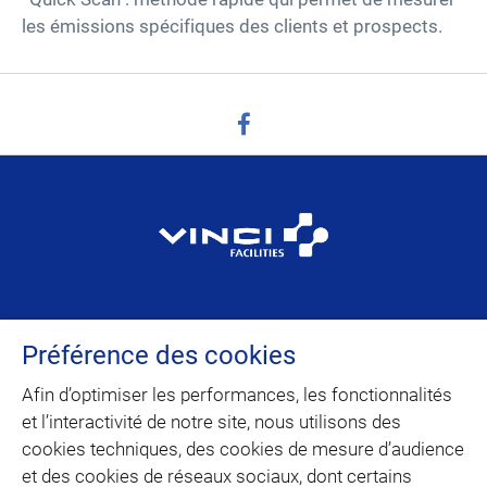
les émissions spécifiques des clients et prospects.
facebook
VINCI Facilities est la marque dédiée au
Préférence des cookies
facility management et à la maintenance
multitechnique du domaine d’activité
Afin d’optimiser les performances, les fonctionnalités
Building Solutions de VINCI Energies.
et l’interactivité de notre site, nous utilisons des
cookies techniques, des cookies de mesure d’audience
et des cookies de réseaux sociaux, dont certains