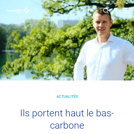
FR
À propos
Rechercher :
Nos Solutions
Votre bâtiment
Actualités
ACTUALITÉS
Implantations
Ils portent haut le bas-
Contact
carbone
Innovations